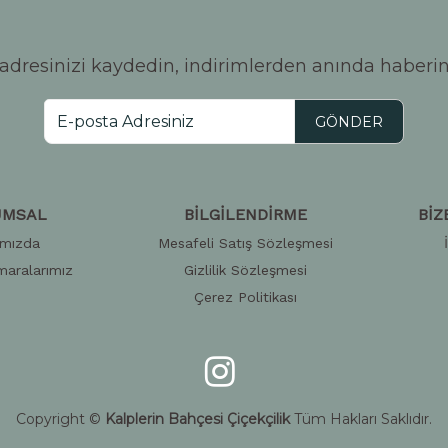
adresinizi kaydedin, indirimlerden anında haberin
GÖNDER
UMSAL
BİLGİLENDİRME
BİZ
ımızda
Mesafeli Satış Sözleşmesi
aralarımız
Gizlilik Sözleşmesi
Çerez Politikası
Copyright ©
Kalplerin Bahçesi Çiçekçilik
Tüm Hakları Saklıdır.