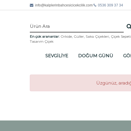
info@
kalplerinbahcesicicekcilik.com
0536 309 37 34
En çok arananlar:
Orkide
,
Güller
,
Saksı Çiçekleri
,
Çiçek Sepeti
Tasarım Çiçek
SEVGİLİYE
DOĞUM GÜNÜ
GÖ
Üzgünüz, aradığ