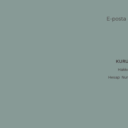
E-posta 
KUR
Hakk
Hesap Num