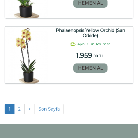
HEMEN AL
Phalaenopsis Yellow Orchid (Sarı
Orkide)
Aynı Gün Teslimat
1.959
,00 TL
HEMEN AL
1
2
>
Son Sayfa