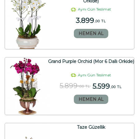
Orkide)
Aynı Gün Teslimat
3.899
,00 TL
HEMEN AL
Grand Purple Orchid (Mor 6 Dallı Orkide)
Aynı Gün Teslimat
5.899
5.599
,00 TL
,00 TL
HEMEN AL
Taze Güzellik