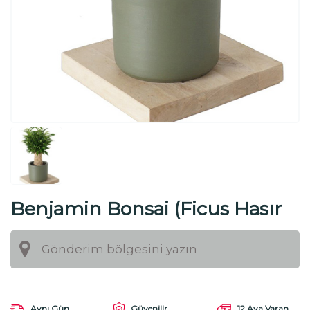
Benjamin Bonsai (Ficus Hasır
Gövdeli)
Aynı Gün
Güvenilir
12 Aya Varan