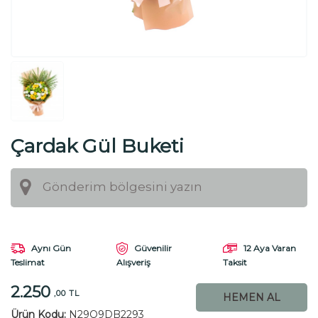
Çardak Gül Buketi
Aynı Gün
Güvenilir
12 Aya Varan
Teslimat
Taksit
Alışveriş
2.250
,00 TL
HEMEN AL
Ürün Kodu:
N29Q9DB2293