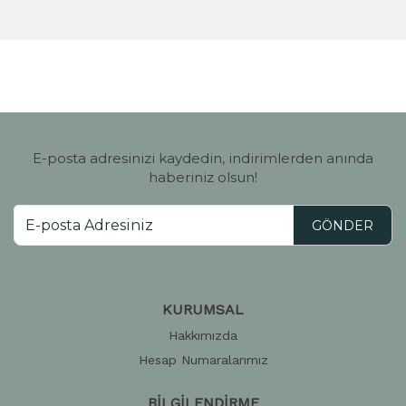
E-posta adresinizi kaydedin, indirimlerden anında
haberiniz olsun!
GÖNDER
KURUMSAL
Hakkımızda
Hesap Numaralarımız
BİLGİLENDİRME