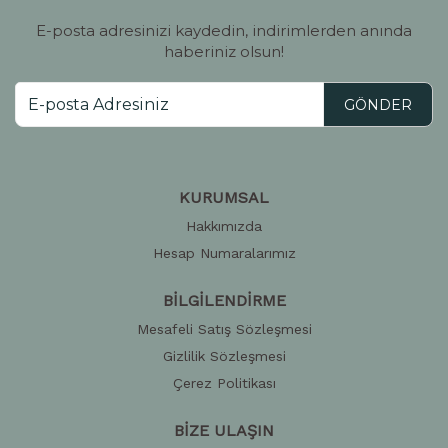
E-posta adresinizi kaydedin, indirimlerden anında
haberiniz olsun!
GÖNDER
KURUMSAL
Hakkımızda
Hesap Numaralarımız
BİLGİLENDİRME
Mesafeli Satış Sözleşmesi
Gizlilik Sözleşmesi
Çerez Politikası
BİZE ULAŞIN