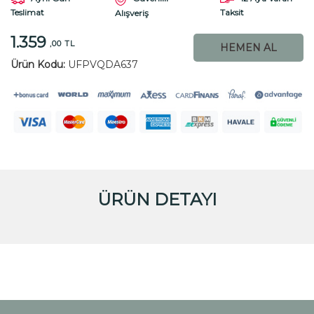
Teslimat
Taksit
Alışveriş
1.359
,00 TL
HEMEN AL
Ürün Kodu:
UFPVQDA637
ÜRÜN DETAYI