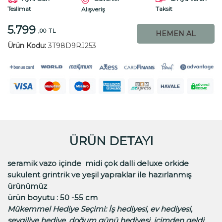
Teslimat
Taksit
Alışveriş
5.799
,00 TL
HEMEN AL
Ürün Kodu:
3T98D9RJ253
ÜRÜN DETAYI
seramik vazo içinde midi çok dalli deluxe orkide
sukulent grintrik ve yeşil yapraklar ile hazırlanmış
ürünümüz
ürün boyutu : 50 -55 cm
Mükemmel Hediye Seçimi
:
İş hediyesi, ev hediyesi,
sevgiliye hediye, doğum günü hediyesi, içimden geldi