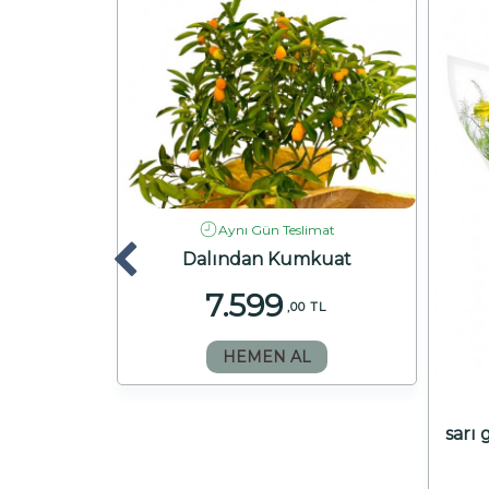
Aynı Gün Teslimat
Dalından Kumkuat
7.599
,00 TL
HEMEN AL
imat
Orkide
sarı
 TL