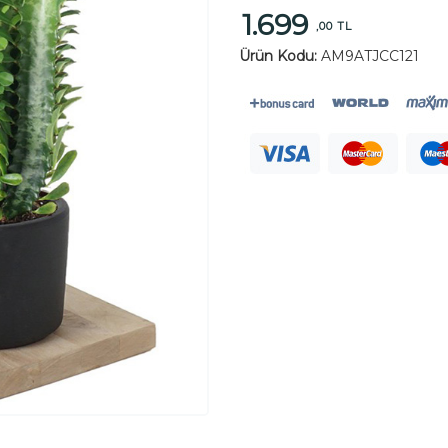
1.699
,00 TL
Ürün Kodu:
AM9ATJCC121