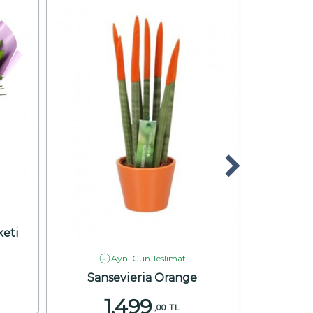
eti
Aynı Gün Teslimat
Sansevieria Orange
N
1.499
2
,00 TL