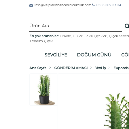
info@
kalplerinbahcesicicekcilik.com
0536 309 37 34
En çok arananlar:
Orkide
,
Güller
,
Saksı Çiçekleri
,
Çiçek Sepeti
Tasarım Çiçek
SEVGİLİYE
DOĞUM GÜNÜ
GÖ
Ana Sayfa
GÖNDERİM AMACI
Yeni İş
Euphorbi