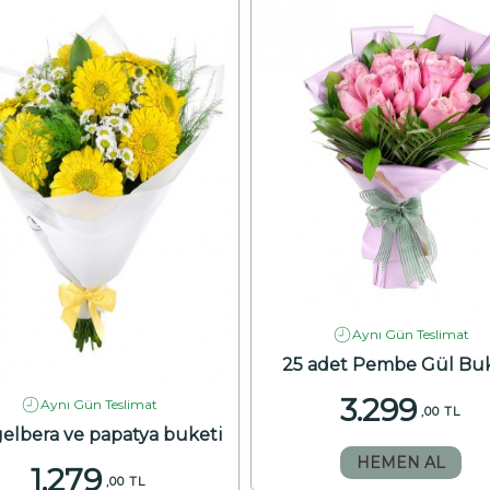
Aynı Gün Teslimat
25 adet Pembe Gül Buk
3.299
Aynı Gün Teslimat
,00 TL
 gelbera ve papatya buketi
HEMEN AL
1.279
,00 TL