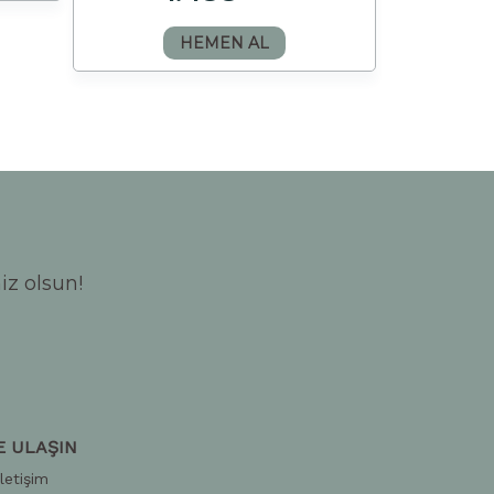
HEMEN AL
iz olsun!
E ULAŞIN
İletişim