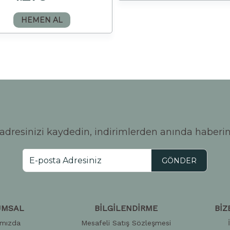
HEMEN AL
adresinizi kaydedin, indirimlerden anında haberin
GÖNDER
UMSAL
BİLGİLENDİRME
BİZ
ımızda
Mesafeli Satış Sözleşmesi