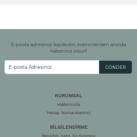
E-posta adresinizi kaydedin, indirimlerden anında
haberiniz olsun!
GÖNDER
KURUMSAL
Hakkımızda
Hesap Numaralarımız
BİLGİLENDİRME
Mesafeli Satış Sözleşmesi