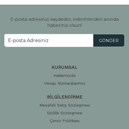
E-posta adresinizi kaydedin, indirimlerden anında
haberiniz olsun!
GÖNDER
KURUMSAL
Hakkımızda
Hesap Numaralarımız
BİLGİLENDİRME
Mesafeli Satış Sözleşmesi
Gizlilik Sözleşmesi
Çerez Politikası