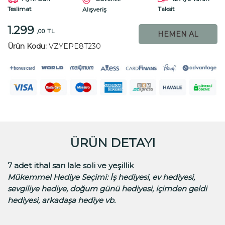
Teslimat
Taksit
Alışveriş
1.299
,00 TL
HEMEN AL
Ürün Kodu:
VZYEPE8T230
ÜRÜN DETAYI
7 adet ithal sarı lale soli ve yeşillik
Mükemmel Hediye Seçimi
:
İş hediyesi, ev hediyesi,
sevgiliye hediye, doğum günü hediyesi, içimden geldi
hediyesi, arkadaşa hediye vb.