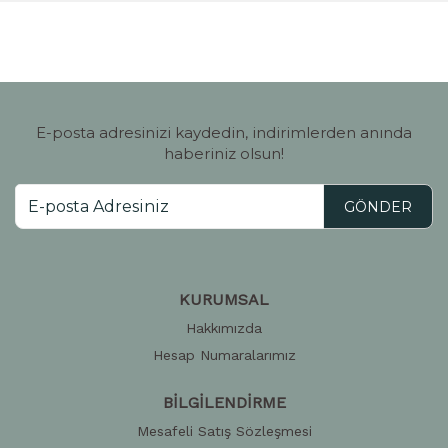
E-posta adresinizi kaydedin, indirimlerden anında
haberiniz olsun!
GÖNDER
KURUMSAL
Hakkımızda
Hesap Numaralarımız
BİLGİLENDİRME
Mesafeli Satış Sözleşmesi