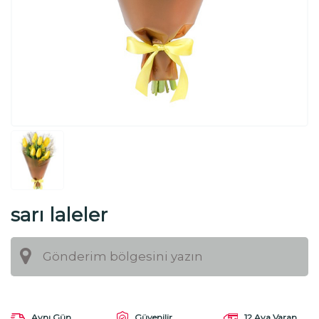
sarı laleler
Aynı Gün
Güvenilir
12 Aya Varan