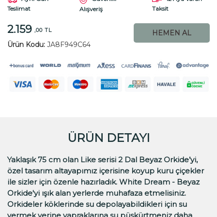
Teslimat
Taksit
Alışveriş
2.159
,00 TL
HEMEN AL
Ürün Kodu:
JA8F949C64
ÜRÜN DETAYI
Yaklaşık 75 cm olan Like serisi 2 Dal Beyaz Orkide’yi,
özel tasarım altayapımız içerisine koyup kuru çiçekler
ile sizler için özenle hazırladık. White Dream - Beyaz
Orkide'yi ışık alan yerlerde muhafaza etmelisiniz.
Orkideler köklerinde su depolayabildikleri için su
vermek yerine yapraklarına su püskürtmeniz daha