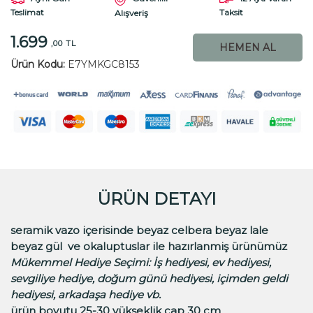
Teslimat
Taksit
Alışveriş
1.699
,00 TL
HEMEN AL
Ürün Kodu:
E7YMKGC8153
ÜRÜN DETAYI
seramik vazo içerisinde beyaz celbera beyaz lale
beyaz gül ve okaluptuslar ile hazırlanmiş ürünümüz
Mükemmel Hediye Seçimi:
İş hediyesi, ev hediyesi,
sevgiliye hediye, doğum günü hediyesi, içimden geldi
hediyesi, arkadaşa hediye vb.
ürün boyutu 25-30 yükseklik cap 30 cm