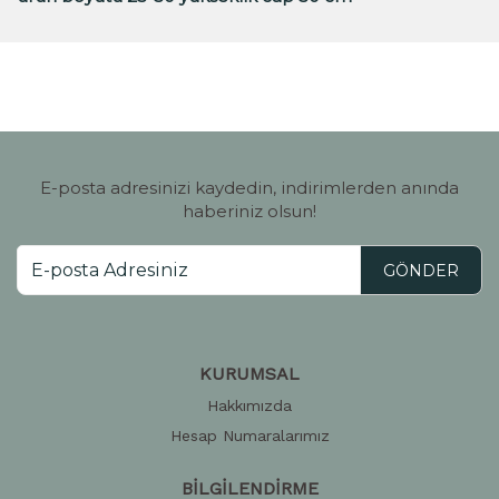
E-posta adresinizi kaydedin, indirimlerden anında
haberiniz olsun!
GÖNDER
KURUMSAL
Hakkımızda
Hesap Numaralarımız
BİLGİLENDİRME