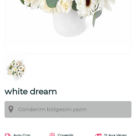
white dream
Aynı Gün
Güvenilir
12 Aya Varan