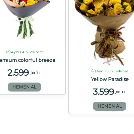
Aynı Gün Teslimat
emium colorful breeze
2.599
Aynı Gün Teslimat
,00 TL
Yellow Paradise
HEMEN AL
3.599
,00 TL
HEMEN AL