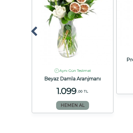
Pr
imat
Aynı Gün Teslimat
l Buketi
Beyaz Damla Aranjmanı
1.099
 TL
,00 TL
HEMEN AL