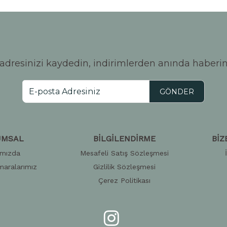
adresinizi kaydedin, indirimlerden anında haberin
GÖNDER
UMSAL
BİLGİLENDİRME
BİZ
ımızda
Mesafeli Satış Sözleşmesi
aralarımız
Gizlilik Sözleşmesi
Çerez Politikası