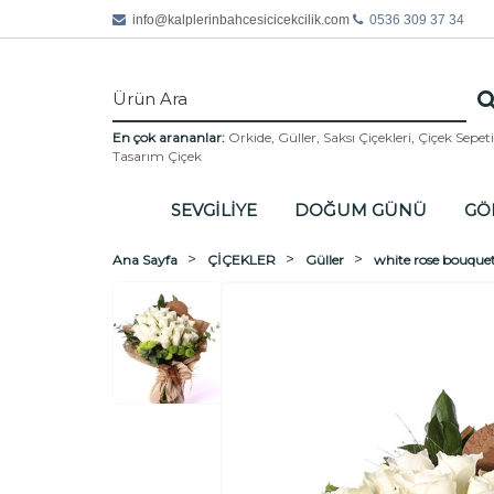
info@
kalplerinbahcesicicekcilik.com
0536 309 37 34
En çok arananlar:
Orkide
,
Güller
,
Saksı Çiçekleri
,
Çiçek Sepeti
Tasarım Çiçek
SEVGİLİYE
DOĞUM GÜNÜ
GÖ
Ana Sayfa
ÇİÇEKLER
Güller
white rose bouque