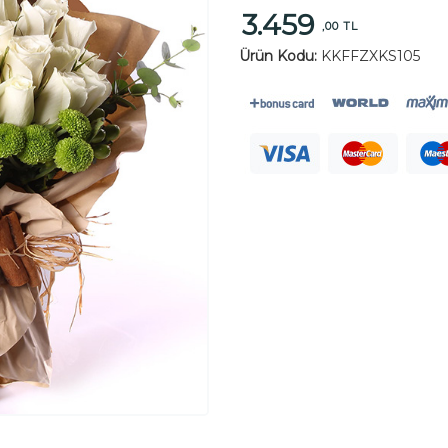
3.459
,00 TL
Ürün Kodu:
KKFFZXKS105