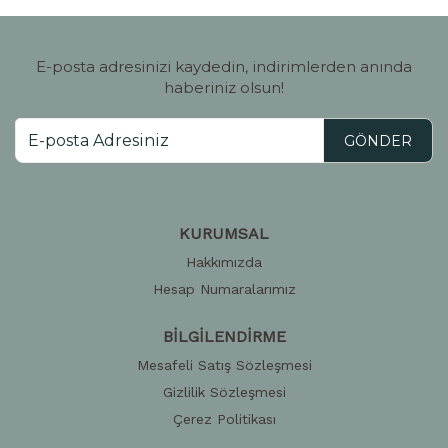
E-posta adresinizi kaydedin, indirimlerden anında
haberiniz olsun!
GÖNDER
KURUMSAL
Hakkımızda
Hesap Numaralarımız
BİLGİLENDİRME
Mesafeli Satış Sözleşmesi
Gizlilik Sözleşmesi
Çerez Politikası