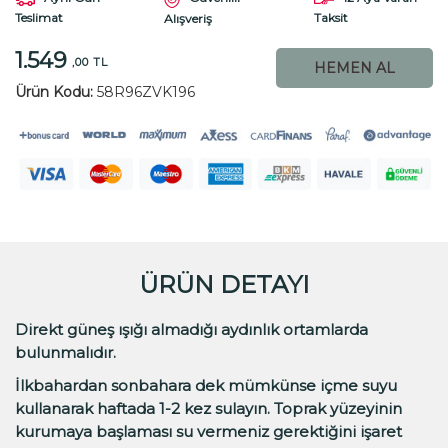
Teslimat
Taksit
Alışveriş
1.549
,00 TL
HEMEN AL
Ürün Kodu:
58R96ZVK196
ÜRÜN DETAYI
Direkt güneş ışığı almadığı aydınlık ortamlarda
bulunmalıdır.
İlkbahardan sonbahara dek mümkünse içme suyu
kullanarak haftada 1-2 kez sulayın. Toprak yüzeyinin
kurumaya başlaması su vermeniz gerektiğini işaret