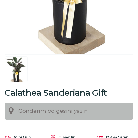
Calathea Sanderiana Gift
(Hediye Dua Çiçeği)
Aynı Gün
Güvenilir
12 Aya Varan