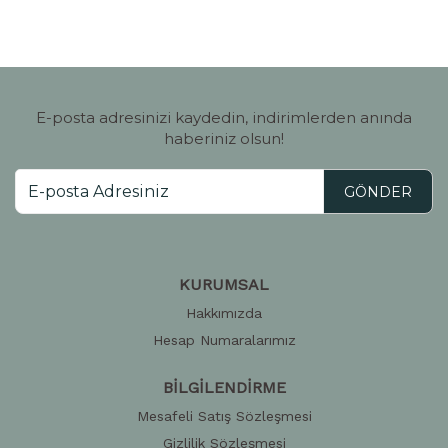
E-posta adresinizi kaydedin, indirimlerden anında
haberiniz olsun!
GÖNDER
KURUMSAL
Hakkımızda
Hesap Numaralarımız
BİLGİLENDİRME
Mesafeli Satış Sözleşmesi
Gizlilik Sözleşmesi