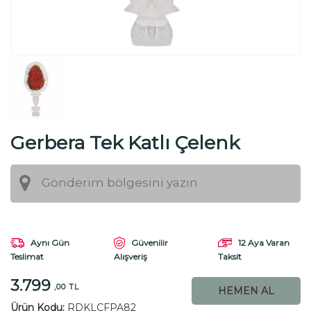
Gerbera Tek Katlı Çelenk
Aynı Gün
Güvenilir
12 Aya Varan
Teslimat
Taksit
Alışveriş
3.799
,00 TL
HEMEN AL
Ürün Kodu:
RDKLCFPA82