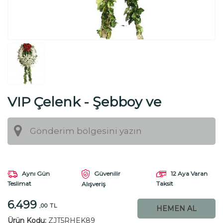
VIP Çelenk - Şebboy ve
Antoryum
Aynı Gün
Güvenilir
12 Aya Varan
Teslimat
Taksit
Alışveriş
6.499
,00 TL
HEMEN AL
Ürün Kodu:
ZJT5RHEK89