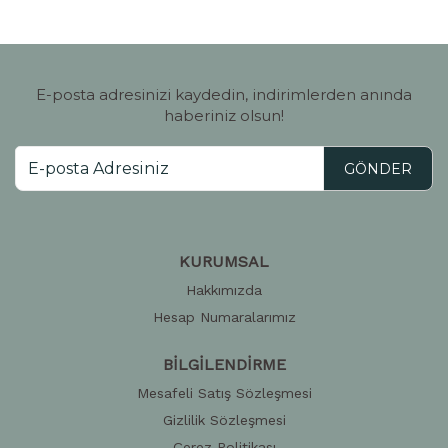
E-posta adresinizi kaydedin, indirimlerden anında
haberiniz olsun!
GÖNDER
KURUMSAL
Hakkımızda
Hesap Numaralarımız
BİLGİLENDİRME
Mesafeli Satış Sözleşmesi
Gizlilik Sözleşmesi
Çerez Politikası