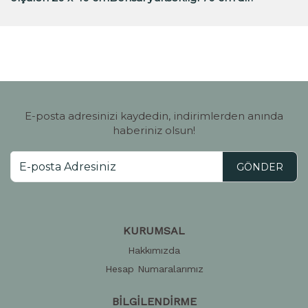
E-posta adresinizi kaydedin, indirimlerden anında
haberiniz olsun!
GÖNDER
KURUMSAL
Hakkımızda
Hesap Numaralarımız
BİLGİLENDİRME