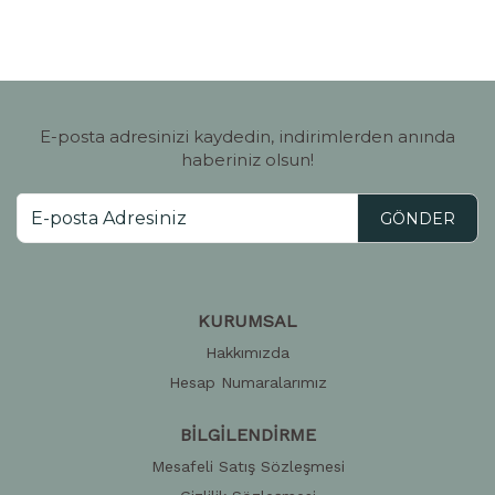
E-posta adresinizi kaydedin, indirimlerden anında
haberiniz olsun!
GÖNDER
KURUMSAL
Hakkımızda
Hesap Numaralarımız
BİLGİLENDİRME
Mesafeli Satış Sözleşmesi