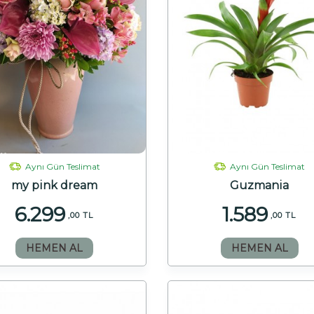
Aynı Gün Teslimat
Aynı Gün Teslimat
my pink dream
Guzmania
6.299
1.589
,00 TL
,00 TL
HEMEN AL
HEMEN AL