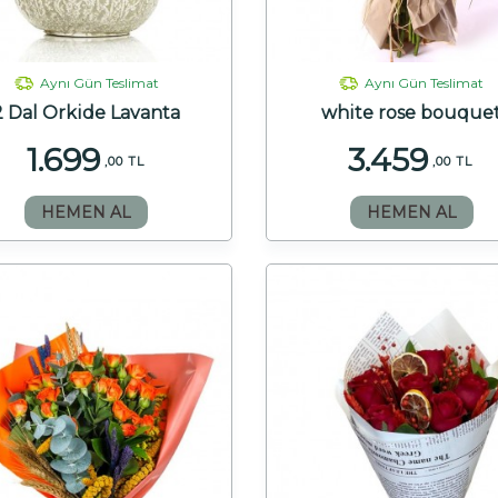
Aynı Gün Teslimat
Aynı Gün Teslimat
2 Dal Orkide Lavanta
white rose bouque
1.699
3.459
,00 TL
,00 TL
HEMEN AL
HEMEN AL