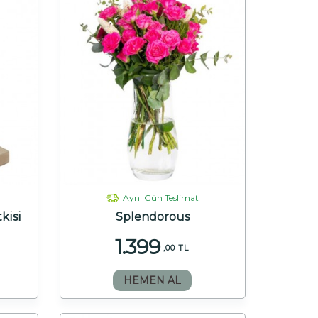
Aynı Gün Teslimat
tkisi
Splendorous
1.399
,00 TL
HEMEN AL