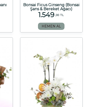
manı
Bonsai Ficus Ginseng (Bonsai
Şans & Bereket Ağacı)
1.549
,00 TL
HEMEN AL