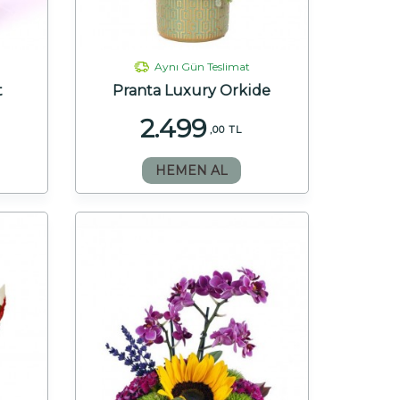
Aynı Gün Teslimat
t
Pranta Luxury Orkide
2.499
,00 TL
HEMEN AL