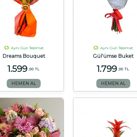
Aynı Gün Teslimat
Aynı Gün Teslimat
Dreams Bouquet
Gül'ümse Buket
1.599
1.799
,00 TL
,00 TL
HEMEN AL
HEMEN AL