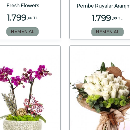
Fresh Flowers
Pembe Rüyalar Aranj
1.799
1.799
,00 TL
,00 TL
HEMEN AL
HEMEN AL