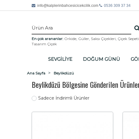
info@
kalplerinbahcesicicekcilik.com
0536 309 37 34
En çok arananlar:
Orkide
,
Güller
,
Saksı Çiçekleri
,
Çiçek Sepeti
Tasarım Çiçek
SEVGİLİYE
DOĞUM GÜNÜ
GÖ
Ana Sayfa
Beylikdüzü
Beylikdüzü Bölgesine Gönderilen Ürünl
Sadece İndirimli Ürünler