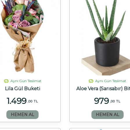
Aynı Gün Teslimat
Aynı Gün Teslimat
Lila Gül Buketi
Aloe Vera (Sarısabır) Bi
1.499
979
,00 TL
,00 TL
HEMEN AL
HEMEN AL