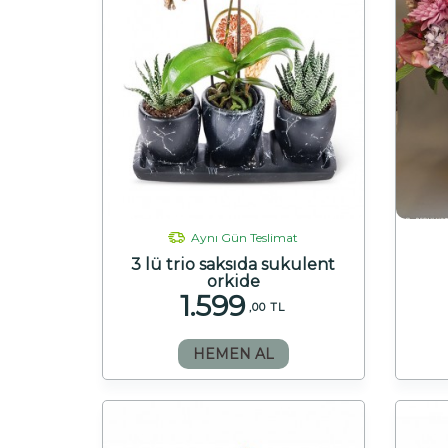
Aynı Gün Teslimat
3 lü trio saksıda sukulent
orkide
1.599
,00 TL
HEMEN AL