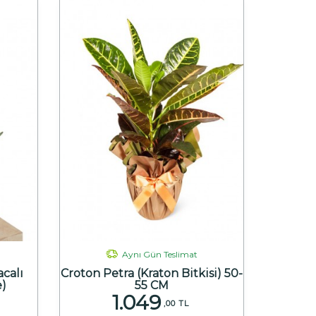
Aynı Gün Teslimat
calı
Croton Petra (Kraton Bitkisi) 50-
e)
55 CM
1.049
,00 TL