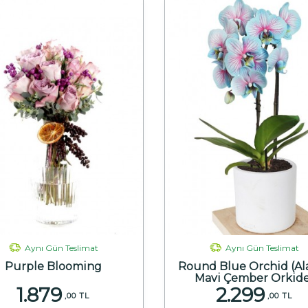
Aynı Gün Teslimat
Aynı Gün Teslimat
Purple Blooming
Round Blue Orchid (Ala
Mavi Çember Orkid
1.879
2.299
,00 TL
,00 TL