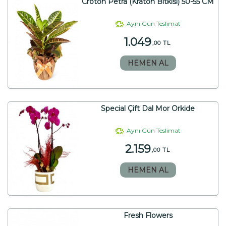
Croton Petra (Kraton Bitkisi) 50-55 CM
Aynı Gün Teslimat
1.049
,00 TL
HEMEN AL
Special Çift Dal Mor Orkide
Aynı Gün Teslimat
2.159
,00 TL
HEMEN AL
Fresh Flowers