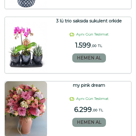
3 lü trio saksıda sukulent orkide
Aynı Gün Teslimat
1.599
,00 TL
HEMEN AL
my pink dream
Aynı Gün Teslimat
6.299
,00 TL
HEMEN AL