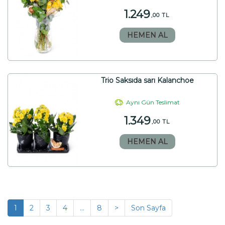
1.249
,00 TL
HEMEN AL
Trio Saksıda sarı Kalanchoe
Aynı Gün Teslimat
1.349
,00 TL
HEMEN AL
1
2
3
4
...
8
>
Son Sayfa