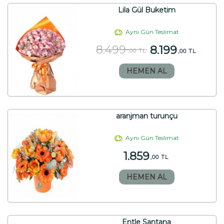
Lila Gül Buketim
Aynı Gün Teslimat
8.499
8.199
,00 TL
,00 TL
HEMEN AL
aranjman turunçu
Aynı Gün Teslimat
1.859
,00 TL
HEMEN AL
Entle Santana