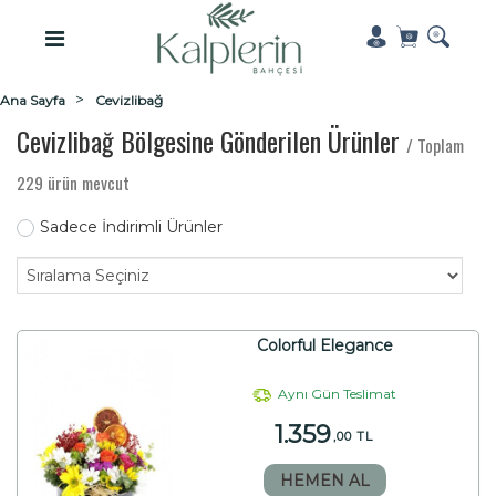
Ana Sayfa
Cevizlibağ
Cevizlibağ Bölgesine Gönderilen Ürünler
/ Toplam
229 ürün mevcut
Sadece İndirimli Ürünler
Colorful Elegance
Aynı Gün Teslimat
1.359
,00 TL
HEMEN AL