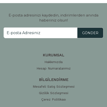
E-posta adresinizi kaydedin, indirimlerden anında
haberiniz olsun!
GÖNDER
KURUMSAL
Hakkımızda
Hesap Numaralarımız
BİLGİLENDİRME
Mesafeli Satış Sözleşmesi
Gizlilik Sözleşmesi
Çerez Politikası