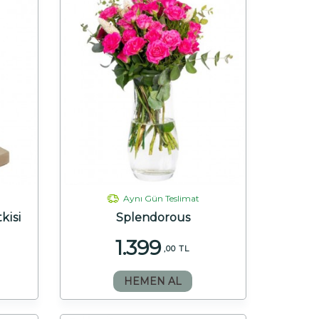
Aynı Gün Teslimat
tkisi
Splendorous
1.399
,00 TL
HEMEN AL