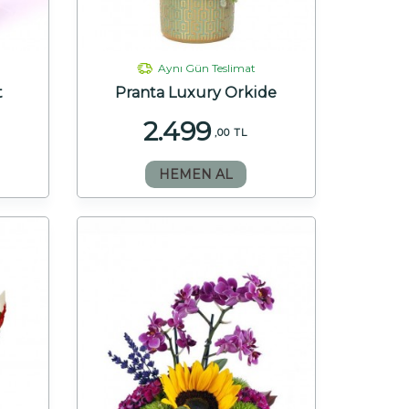
Aynı Gün Teslimat
t
Pranta Luxury Orkide
2.499
,00 TL
HEMEN AL