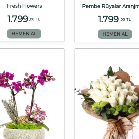
Fresh Flowers
Pembe Rüyalar Aranj
1.799
1.799
,00 TL
,00 TL
HEMEN AL
HEMEN AL