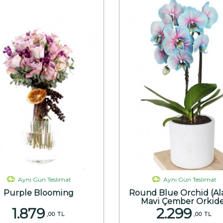
Aynı Gün Teslimat
Aynı Gün Teslimat
Purple Blooming
Round Blue Orchid (Ala
Mavi Çember Orkid
1.879
2.299
,00 TL
,00 TL