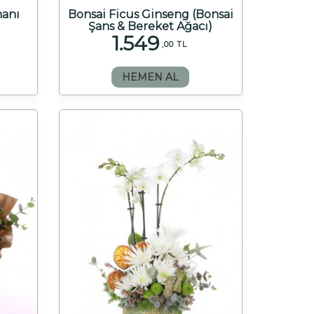
manı
Bonsai Ficus Ginseng (Bonsai
Şans & Bereket Ağacı)
1.549
,00 TL
HEMEN AL