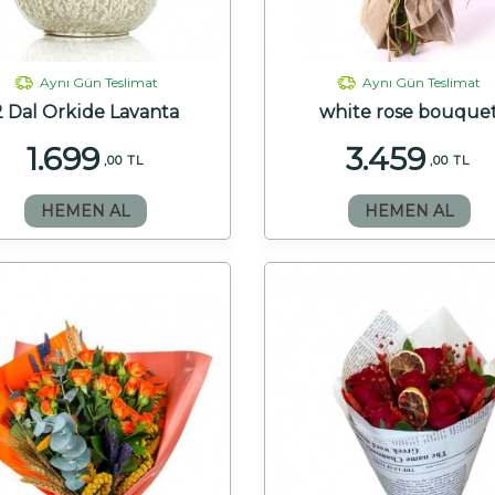
Aynı Gün Teslimat
Aynı Gün Teslimat
2 Dal Orkide Lavanta
white rose bouque
1.699
3.459
,00 TL
,00 TL
HEMEN AL
HEMEN AL