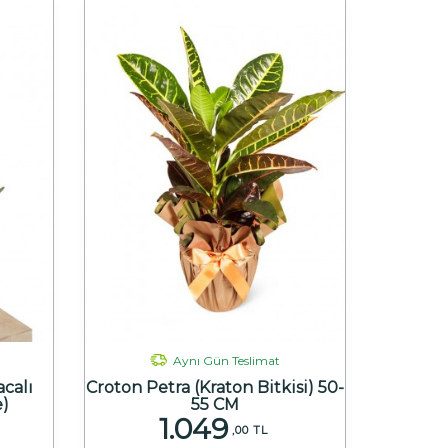
Aynı Gün Teslimat
calı
Croton Petra (Kraton Bitkisi) 50-
e)
55 CM
1.049
,00 TL