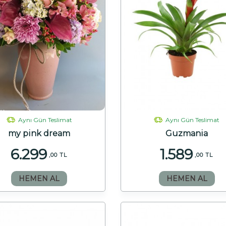
Aynı Gün Teslimat
Aynı Gün Teslimat
my pink dream
Guzmania
6.299
1.589
,00 TL
,00 TL
HEMEN AL
HEMEN AL