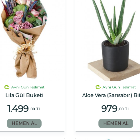
Aynı Gün Teslimat
Aynı Gün Teslimat
Lila Gül Buketi
Aloe Vera (Sarısabır) Bi
1.499
979
,00 TL
,00 TL
HEMEN AL
HEMEN AL