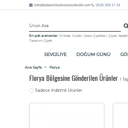
info@
kalplerinbahcesicicekcilik.com
0536 309 37 34
En çok arananlar:
Orkide
,
Güller
,
Saksı Çiçekleri
,
Çiçek Sepeti
Tasarım Çiçek
SEVGİLİYE
DOĞUM GÜNÜ
GÖ
Ana Sayfa
Florya
Florya Bölgesine Gönderilen Ürünler
/ To
Sadece İndirimli Ürünler