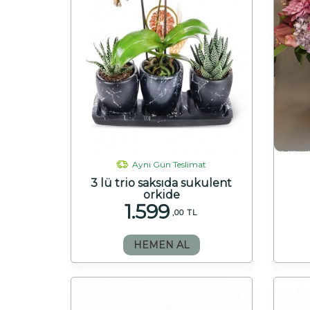
Aynı Gün Teslimat
3 lü trio saksıda sukulent
orkide
1.599
,00 TL
HEMEN AL