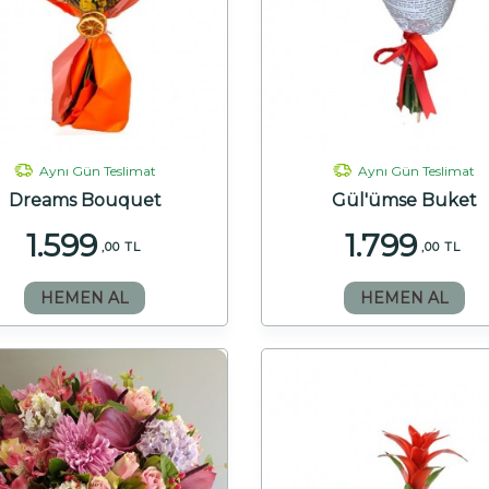
Aynı Gün Teslimat
Aynı Gün Teslimat
Dreams Bouquet
Gül'ümse Buket
1.599
1.799
,00 TL
,00 TL
HEMEN AL
HEMEN AL