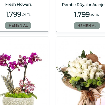
Fresh Flowers
Pembe Rüyalar Aranj
1.799
1.799
,00 TL
,00 TL
HEMEN AL
HEMEN AL