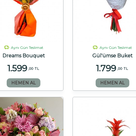
Aynı Gün Teslimat
Aynı Gün Teslimat
Dreams Bouquet
Gül'ümse Buket
1.599
1.799
,00 TL
,00 TL
HEMEN AL
HEMEN AL