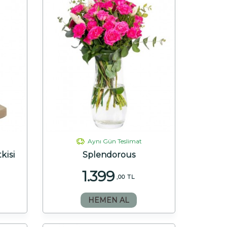
Aynı Gün Teslimat
tkisi
Splendorous
1.399
,00 TL
HEMEN AL