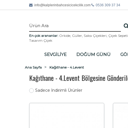
info@
kalplerinbahcesicicekcilik.com
0536 309 37 34
En çok arananlar:
Orkide
,
Güller
,
Saksı Çiçekleri
,
Çiçek Sepeti
Tasarım Çiçek
SEVGİLİYE
DOĞUM GÜNÜ
GÖ
Ana Sayfa
Kağıthane - 4.Levent
Kağıthane - 4.Levent Bölgesine Gönderi
Sadece İndirimli Ürünler