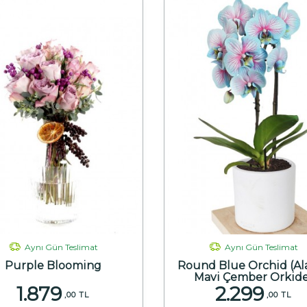
Aynı Gün Teslimat
Aynı Gün Teslimat
Purple Blooming
Round Blue Orchid (Ala
Mavi Çember Orkid
1.879
2.299
,00 TL
,00 TL