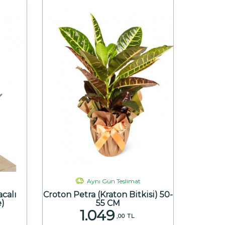
Aynı Gün Teslimat
calı
Croton Petra (Kraton Bitkisi) 50-
e)
55 CM
1.049
,00 TL