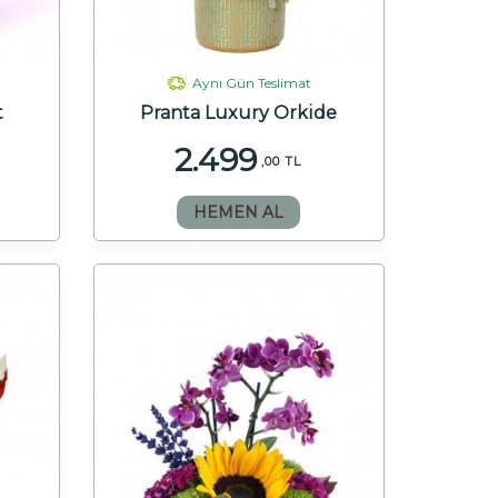
Aynı Gün Teslimat
t
Pranta Luxury Orkide
2.499
,00 TL
HEMEN AL