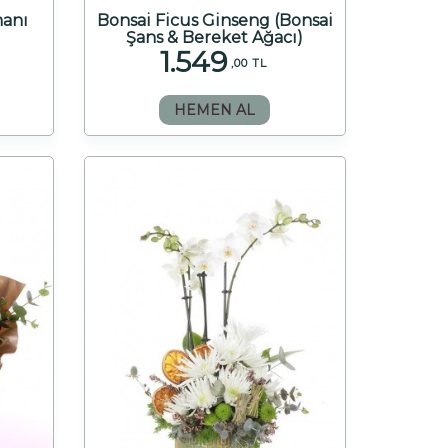
manı
Bonsai Ficus Ginseng (Bonsai
Şans & Bereket Ağacı)
1.549
,00 TL
HEMEN AL