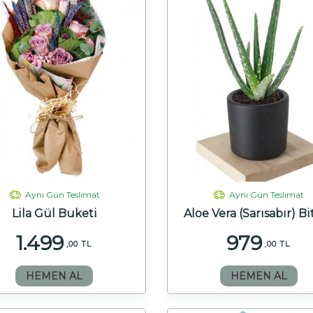
Aynı Gün Teslimat
Aynı Gün Teslimat
Lila Gül Buketi
Aloe Vera (Sarısabır) Bi
1.499
979
,00 TL
,00 TL
HEMEN AL
HEMEN AL