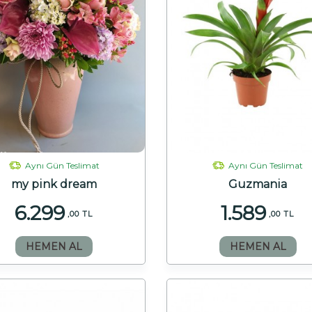
Aynı Gün Teslimat
Aynı Gün Teslimat
my pink dream
Guzmania
6.299
1.589
,00 TL
,00 TL
HEMEN AL
HEMEN AL