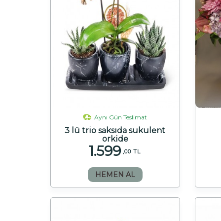
Aynı Gün Teslimat
3 lü trio saksıda sukulent
orkide
1.599
,00 TL
HEMEN AL