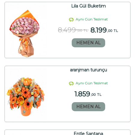
Lila Gül Buketim
Aynı Gün Teslimat
8.499
8.199
,00 TL
,00 TL
HEMEN AL
aranjman turunçu
Aynı Gün Teslimat
1.859
,00 TL
HEMEN AL
Entle Santana