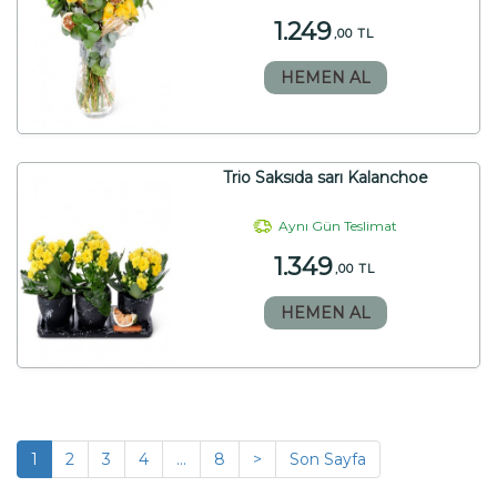
1.249
,00 TL
HEMEN AL
Trio Saksıda sarı Kalanchoe
Aynı Gün Teslimat
1.349
,00 TL
HEMEN AL
1
2
3
4
...
8
>
Son Sayfa