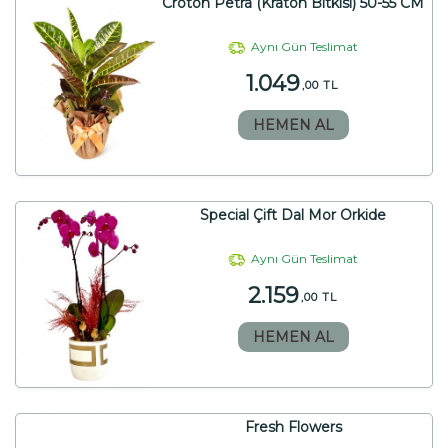
Croton Petra (Kraton Bitkisi) 50-55 CM
Aynı Gün Teslimat
1.049
,00 TL
HEMEN AL
Special Çift Dal Mor Orkide
Aynı Gün Teslimat
2.159
,00 TL
HEMEN AL
Fresh Flowers