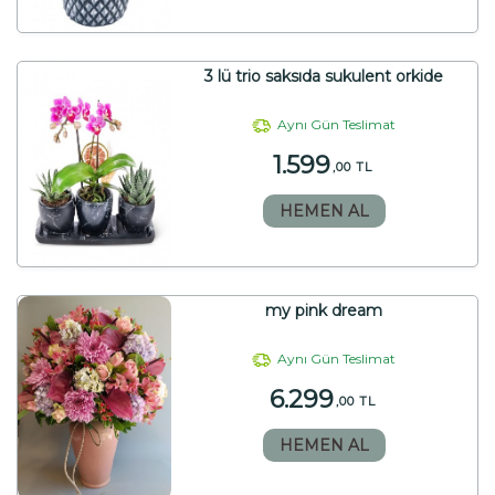
3 lü trio saksıda sukulent orkide
Aynı Gün Teslimat
1.599
,00 TL
HEMEN AL
my pink dream
Aynı Gün Teslimat
6.299
,00 TL
HEMEN AL