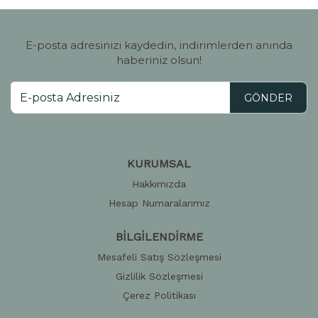
E-posta adresinizi kaydedin, indirimlerden anında
haberiniz olsun!
GÖNDER
KURUMSAL
Hakkımızda
Hesap Numaralarımız
BİLGİLENDİRME
Mesafeli Satış Sözleşmesi
Gizlilik Sözleşmesi
Çerez Politikası