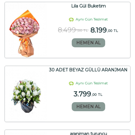
Lila Gül Buketim
Aynı Gün Teslimat
8.499
8.199
,00 TL
,00 TL
HEMEN AL
30 ADET BEYAZ GÜLLÜ ARANJMAN
Aynı Gün Teslimat
3.799
,00 TL
HEMEN AL
aranjman turunçu