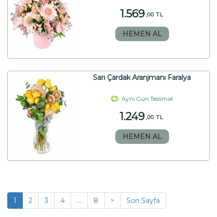
1.569
,00 TL
HEMEN AL
Sarı Çardak Aranjmanı Faralya
Aynı Gün Teslimat
1.249
,00 TL
HEMEN AL
1
2
3
4
...
8
>
Son Sayfa