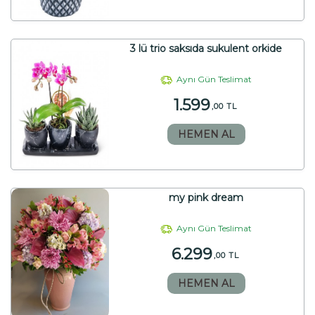
3 lü trio saksıda sukulent orkide
Aynı Gün Teslimat
1.599
,00 TL
HEMEN AL
my pink dream
Aynı Gün Teslimat
6.299
,00 TL
HEMEN AL