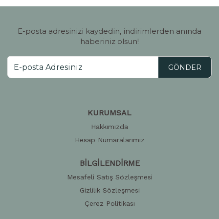
E-posta adresinizi kaydedin, indirimlerden anında
haberiniz olsun!
GÖNDER
KURUMSAL
Hakkımızda
Hesap Numaralarımız
BİLGİLENDİRME
Mesafeli Satış Sözleşmesi
Gizlilik Sözleşmesi
Çerez Politikası