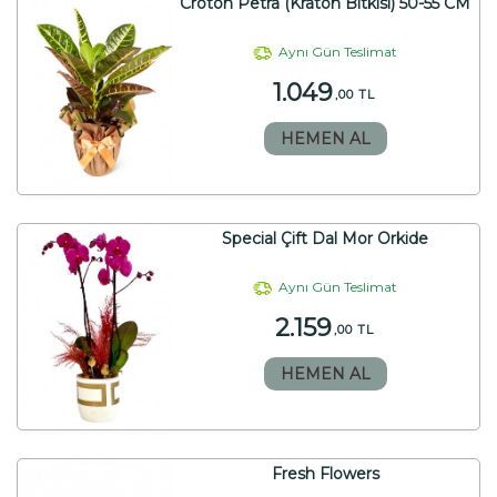
Croton Petra (Kraton Bitkisi) 50-55 CM
Aynı Gün Teslimat
1.049
,00 TL
HEMEN AL
Special Çift Dal Mor Orkide
Aynı Gün Teslimat
2.159
,00 TL
HEMEN AL
Fresh Flowers