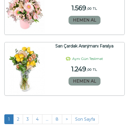
1.569
,00 TL
HEMEN AL
Sarı Çardak Aranjmanı Faralya
Aynı Gün Teslimat
1.249
,00 TL
HEMEN AL
1
2
3
4
...
8
>
Son Sayfa