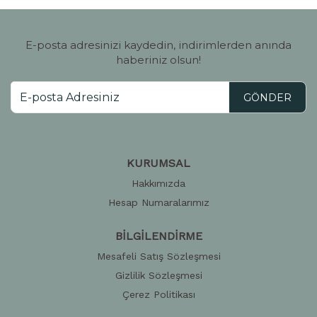
E-posta adresinizi kaydedin, indirimlerden anında
haberiniz olsun!
GÖNDER
KURUMSAL
Hakkımızda
Hesap Numaralarımız
BİLGİLENDİRME
Mesafeli Satış Sözleşmesi
Gizlilik Sözleşmesi
Çerez Politikası