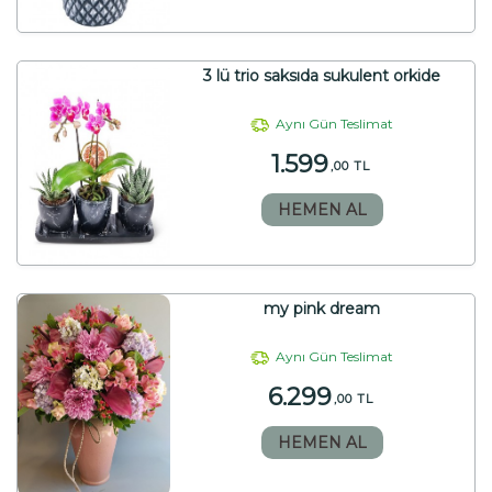
3 lü trio saksıda sukulent orkide
Aynı Gün Teslimat
1.599
,00 TL
HEMEN AL
my pink dream
Aynı Gün Teslimat
6.299
,00 TL
HEMEN AL