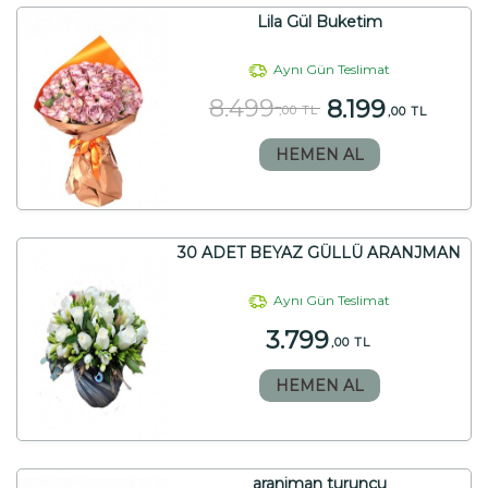
Lila Gül Buketim
Aynı Gün Teslimat
8.499
8.199
,00 TL
,00 TL
HEMEN AL
30 ADET BEYAZ GÜLLÜ ARANJMAN
Aynı Gün Teslimat
3.799
,00 TL
HEMEN AL
aranjman turunçu