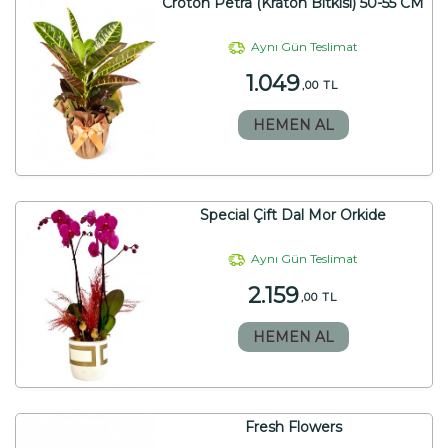
Croton Petra (Kraton Bitkisi) 50-55 CM
Aynı Gün Teslimat
1.049
,00 TL
HEMEN AL
Special Çift Dal Mor Orkide
Aynı Gün Teslimat
2.159
,00 TL
HEMEN AL
Fresh Flowers