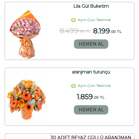
Lila Gül Buketim
Aynı Gün Teslimat
8.499
8.199
,00 TL
,00 TL
HEMEN AL
aranjman turunçu
Aynı Gün Teslimat
1.859
,00 TL
HEMEN AL
30 ADET BEYAZ GÜLLÜ ARANJMAN