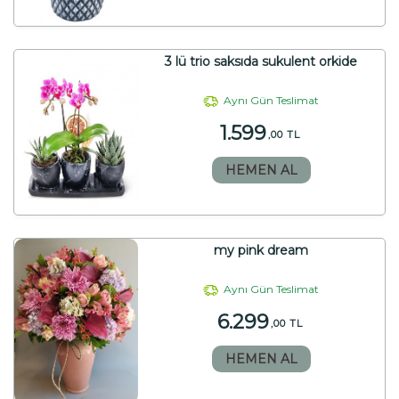
3 lü trio saksıda sukulent orkide
Aynı Gün Teslimat
1.599
,00 TL
HEMEN AL
my pink dream
Aynı Gün Teslimat
6.299
,00 TL
HEMEN AL