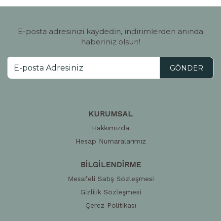
E-posta adresinizi kaydedin, indirimlerden anında
haberiniz olsun!
GÖNDER
KURUMSAL
Hakkımızda
Hesap Numaralarımız
BİLGİLENDİRME
Mesafeli Satış Sözleşmesi
Gizlilik Sözleşmesi
Çerez Politikası