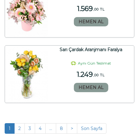
1.569
,00 TL
HEMEN AL
Sarı Çardak Aranjmanı Faralya
Aynı Gün Teslimat
1.249
,00 TL
HEMEN AL
1
2
3
4
...
8
>
Son Sayfa