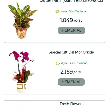
Croton Petra (Kraton Bitkisi) 50-55 CM
Aynı Gün Teslimat
1.049
,00 TL
HEMEN AL
Special Çift Dal Mor Orkide
Aynı Gün Teslimat
2.159
,00 TL
HEMEN AL
Fresh Flowers