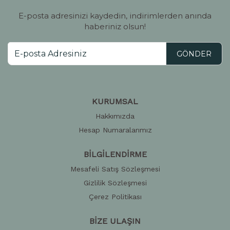
E-posta adresinizi kaydedin, indirimlerden anında
haberiniz olsun!
GÖNDER
KURUMSAL
Hakkımızda
Hesap Numaralarımız
BİLGİLENDİRME
Mesafeli Satış Sözleşmesi
Gizlilik Sözleşmesi
Çerez Politikası
BİZE ULAŞIN